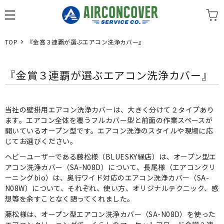
TOP
『金賞３連覇が選ぶエアコン洗浄カバー』
『金賞３連覇が選ぶエアコン洗浄カバー』
当社の壁掛用エアコン洗浄カバーは、大きく分けて２タイプあり
ます。エアコン全体を覆うフルカバー型と前面の作業スペースが
開いているオープン型です。エアコン洗浄のスタイルや現場に応
じてお選びください。
ヘビーユーザーである藤松様（BLUESKY緑店）は、オープン型エ
アコン洗浄カバー（SA-N08D）について、長尾様（エアコンクリ
ーニングbio）は、奥行ワイド対応のエアコン洗浄カバー（SA-
N08W）について、それぞれ、使い方、オリジナルテクニック、感
想等を余すことなく語ってくれました。
藤松様は、オープン型エアコン洗浄カバー（SA-N08D）を使った