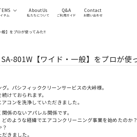
TEMS
AboutUs
Q&A
Contact
アイテム
私たちについて
ご利用ガイド
お問い合わせ
一般】をプロが使ってみた!!
A-801W【ワイド・一般】をプロが使って
ング。パシフィッククリーンサービスの大峠様。
を続けておられます。
エアコンを洗浄していただきました。
く関係のないアパレル関係です。
、どのような経緯でエアコンクリーニング事業を始めたのか
か？
ただきました。