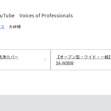
Voices of Professionals
ビス
大峠様
洗浄カバー
【オープン型・ワイド・一般
SA-N08W