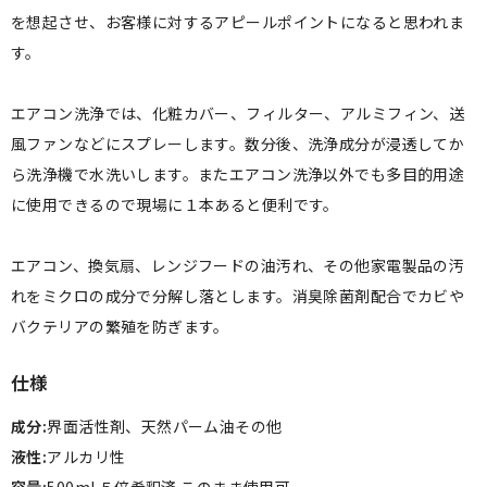
を想起させ、お客様に対するアピールポイントになると思われま
す。
エアコン洗浄では、化粧カバー、フィルター、アルミフィン、送
風ファンなどにスプレーします。数分後、洗浄成分が浸透してか
ら洗浄機で水洗いします。またエアコン洗浄以外でも多目的用途
に使用できるので現場に１本あると便利です。
エアコン、換気扇、レンジフードの油汚れ、その他家電製品の汚
れをミクロの成分で分解し落とします。消臭除菌剤配合でカビや
バクテリアの繁殖を防ぎます。
仕様
成分:
界面活性剤、天然パーム油その他
液性:
アルカリ性
容量:
500ml ５倍希釈済 このまま使用可